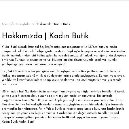
Geri Dön
Geri Dön
Geri Dön
Geri Dön
Geri Dön
Geri Dön
Geri Dön
ON
EN
ÜZDAN
LAR
Trençkot
Trençkot
Anasayfa
Sayfalar
Hakkımızda | Kadın Butik
Hakkımızda | Kadın Butik
Trençkot
Trençkot
Yıldız Butik olarak, İstanbul Beşiktaş'ta açtığımız mağazamız ile 1981'den bugüne moda
Yağmurluk
Yağmurluk
dünyasında aktif olarak faaliyet göstermekteyiz. Beşiktaş'ta başlayan ve sektörün öncü
kadın
butik
markalarından biri haline gelen bu yolculuğumuza, dijitaldeki varlığımızı da ekleyerek
artık tüm Türkiye ile devam ediyoruz. Müşteri istekleri doğrultusunda kendimizi sürekli
yeniliyor, gelişen moda akımlarına yön veriyoruz.
İlk günkü özverimizle her yeni güne enerjik başlıyor, hem online platformumuzda hem de
fiziksel mağazamızda 45 yıllık köklü deneyimimizi sizlerle paylaşıyoruz. Zamanı yakalayan,
yenilikçi ve kreatif tasarımlara sahip koleksiyonlarımızı, siz özel müşterilerimiz için özenle
hazırlıyoruz.
1981 yılından beri "kaliteden ödün vermeyen" anlayışımızla; müşterilerimize kendilerini rahat,
ı
şık ve güçlü hissedecekleri, günün çizgisini taşıyan modeller sunuyoruz. Bu vizyonla
mağazamızda Lema, Neri, Italy ve Red Apple gibi seçkin markaların yanı sıra; stilini Zara,
Massimo Dutti ve Network gibi devlerin zamansız çizgisine yakın hissedenler için benzersiz
bı
ka
alternatifler barındırıyoruz. Pelin Yıldız Butik kalitesiyle, aradığınız o kusursuz
kadın butik
deneyimini yaşatmak en büyük arzumuz. Gardırobunuza değer katacak, trendleri ve asil
duruşu bir araya getiren premium bir
kadın butik
anlayışıyla her zaman yanınızdayız.
Kadın Butik Kadın Butik