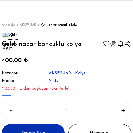
Geri Dön
Geri Dön
Geri Dön
Geri Dön
Geri Dön
Geri Dön
Geri Dön
ON
EN
ÜZDAN
LAR
Trençkot
Trençkot
Anasayfa
AKSESUAR
Çelik nazar boncuklu kolye
Trençkot
Trençkot
Çelik nazar boncuklu kolye
Yağmurluk
Yağmurluk
400,00 ₺
Kategori
AKSESUAR
,
Kolye
Marka
Yıldız
*133,33 TL den başlayan taksitlerle!
ı
bı
ka
Sepete Ekle
Hemen Al