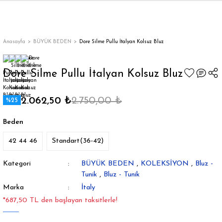
Geri Dön
Geri Dön
Geri Dön
Geri Dön
Geri Dön
Geri Dön
Geri Dön
ON
EN
ÜZDAN
LAR
Trençkot
Trençkot
Anasayfa
BÜYÜK BEDEN
Dore Silme Pullu İtalyan Kolsuz Bluz
Trençkot
Trençkot
Dore Silme Pullu İtalyan Kolsuz Bluz
Yağmurluk
Yağmurluk
2.062,50 ₺
2.750,00 ₺
%25
Beden
42 44 46
Standart(36-42)
ı
Kategori
BÜYÜK BEDEN
,
KOLEKSİYON
,
Bluz -
Tunik
,
Bluz - Tunik
bı
ka
Marka
İtaly
*687,50 TL den başlayan taksitlerle!