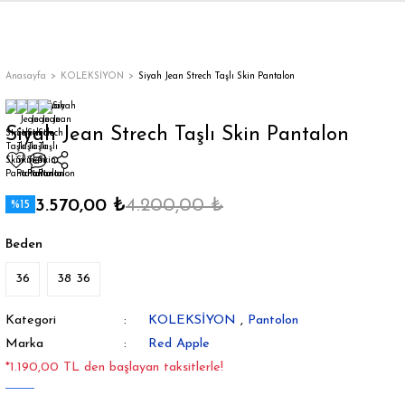
Geri Dön
Geri Dön
Geri Dön
Geri Dön
Geri Dön
Geri Dön
Geri Dön
ON
EN
ÜZDAN
LAR
Trençkot
Trençkot
Anasayfa
KOLEKSİYON
Siyah Jean Strech Taşlı Skin Pantalon
Trençkot
Trençkot
Siyah Jean Strech Taşlı Skin Pantalon
Yağmurluk
Yağmurluk
3.570,00 ₺
4.200,00 ₺
%15
Beden
36
38 36
ı
Kategori
KOLEKSİYON
,
Pantolon
bı
ka
Marka
Red Apple
*1.190,00 TL den başlayan taksitlerle!