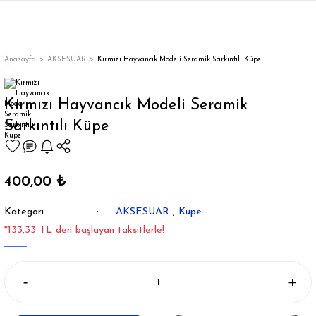
Geri Dön
Geri Dön
Geri Dön
Geri Dön
Geri Dön
Geri Dön
Geri Dön
ON
EN
ÜZDAN
LAR
Trençkot
Trençkot
Anasayfa
AKSESUAR
Kırmızı Hayvancık Modeli Seramik Sarkıntılı Küpe
Trençkot
Trençkot
Kırmızı Hayvancık Modeli Seramik
Sarkıntılı Küpe
Yağmurluk
Yağmurluk
400,00 ₺
Kategori
AKSESUAR
,
Küpe
ı
*133,33 TL den başlayan taksitlerle!
bı
ka