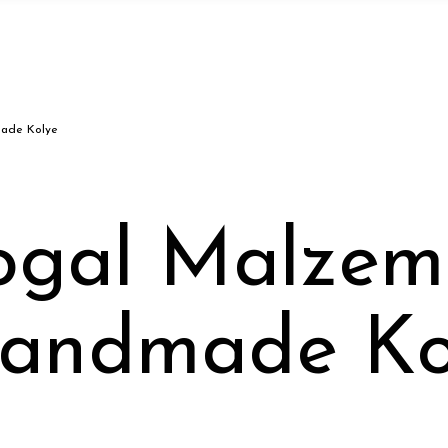
made Kolye
ogal Malzeme
Handmade Ko