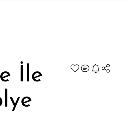
 İle
lye