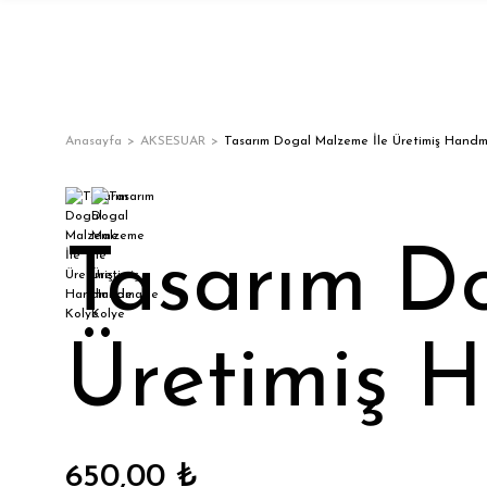
Anasayfa
AKSESUAR
Tasarım Dogal Malzeme İle Üretimiş Hand
Tasarım D
Üretimiş 
650,00 ₺