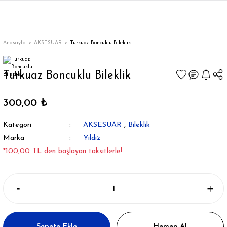
Geri Dön
Geri Dön
Geri Dön
Geri Dön
Geri Dön
Geri Dön
Geri Dön
ON
EN
ÜZDAN
LAR
Trençkot
Trençkot
Anasayfa
AKSESUAR
Turkuaz Boncuklu Bileklik
Trençkot
Trençkot
Turkuaz Boncuklu Bileklik
Yağmurluk
Yağmurluk
300,00 ₺
Kategori
AKSESUAR
,
Bileklik
Marka
Yıldız
*100,00 TL den başlayan taksitlerle!
ı
bı
ka
Sepete Ekle
Hemen Al