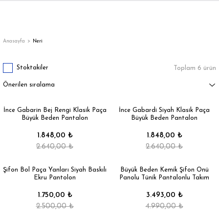
Geri Dön
Geri Dön
Geri Dön
Geri Dön
Geri Dön
Geri Dön
Geri Dön
ON
EN
ÜZDAN
LAR
Trençkot
Trençkot
Anasayfa
Neri
Trençkot
Trençkot
Stoktakiler
Toplam 6 ürün
Yağmurluk
Yağmurluk
İnce Gabarin Bej Rengi Klasik Paça
İnce Gabardi Siyah Klasik Paça
Büyük Beden Pantalon
Büyük Beden Pantalon
1.848,00 ₺
1.848,00 ₺
2.640,00 ₺
2.640,00 ₺
ı
Şifon Bol Paça Yanları Siyah Baskılı
Büyük Beden Kemik Şifon Önü
Ekru Pantolon
Panolu Tünik Pantalonlu Takım
bı
ka
1.750,00 ₺
3.493,00 ₺
2.500,00 ₺
4.990,00 ₺