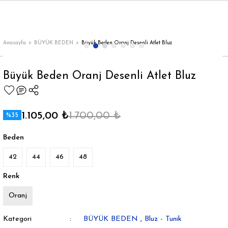
Geri Dön
Geri Dön
Geri Dön
Geri Dön
Geri Dön
Geri Dön
Geri Dön
ON
EN
ÜZDAN
LAR
Trençkot
Trençkot
Anasayfa
BÜYÜK BEDEN
Büyük Beden Oranj Desenli Atlet Bluz
Trençkot
Trençkot
Büyük Beden Oranj Desenli Atlet Bluz
Yağmurluk
Yağmurluk
1.105,00 ₺
1.700,00 ₺
%35
Beden
42
44
46
48
ı
Renk
bı
ka
Oranj
Kategori
BÜYÜK BEDEN
,
Bluz - Tunik