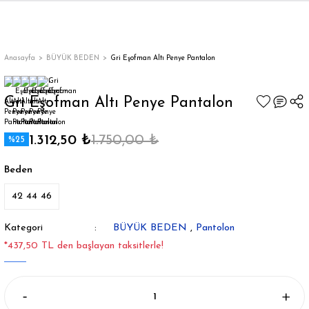
Geri Dön
Geri Dön
Geri Dön
Geri Dön
Geri Dön
Geri Dön
Geri Dön
ON
EN
ÜZDAN
LAR
Trençkot
Trençkot
Anasayfa
BÜYÜK BEDEN
Gri Eşofman Altı Penye Pantalon
Trençkot
Trençkot
Gri Eşofman Altı Penye Pantalon
Yağmurluk
Yağmurluk
1.312,50 ₺
1.750,00 ₺
%25
Beden
42 44 46
ı
Kategori
BÜYÜK BEDEN
,
Pantolon
*437,50 TL den başlayan taksitlerle!
bı
ka