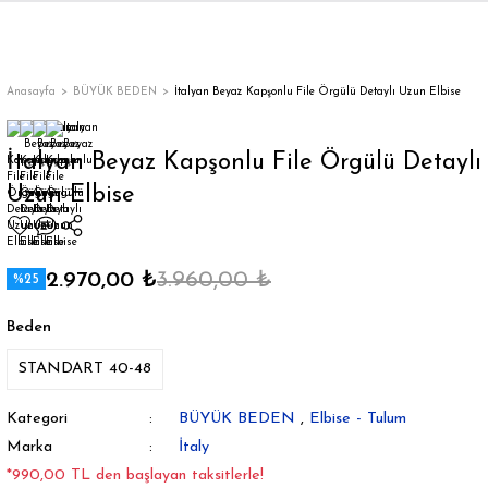
Geri Dön
Geri Dön
Geri Dön
Geri Dön
Geri Dön
Geri Dön
Geri Dön
ON
EN
ÜZDAN
LAR
Trençkot
Trençkot
Anasayfa
BÜYÜK BEDEN
İtalyan Beyaz Kapşonlu File Örgülü Detaylı Uzun Elbise
Trençkot
Trençkot
İtalyan Beyaz Kapşonlu File Örgülü Detaylı
Uzun Elbise
Yağmurluk
Yağmurluk
2.970,00 ₺
3.960,00 ₺
%25
Beden
ı
STANDART 40-48
bı
ka
Kategori
BÜYÜK BEDEN
,
Elbise - Tulum
Marka
İtaly
*990,00 TL den başlayan taksitlerle!