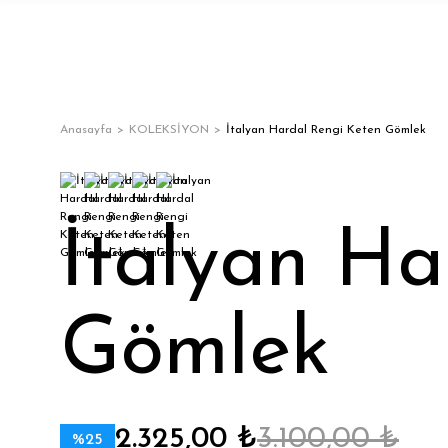
Anasayfa
KOLEKSİYON
İtalyan Hardal Rengi Keten Gömlek
İtalyan Ha
Gömlek
2.325,00 ₺
3.100,00 ₺
%25