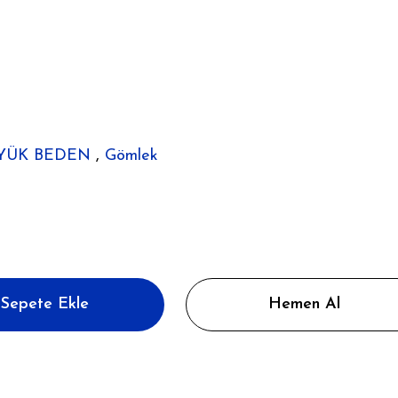
YÜK BEDEN
,
Gömlek
Sepete Ekle
Hemen Al