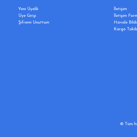
Yeni Üyelik
İletişim
Üye Girişi
İletişim For
Şifremi Unuttum
Havale Bild
Kargo Takib
© Tüm hak