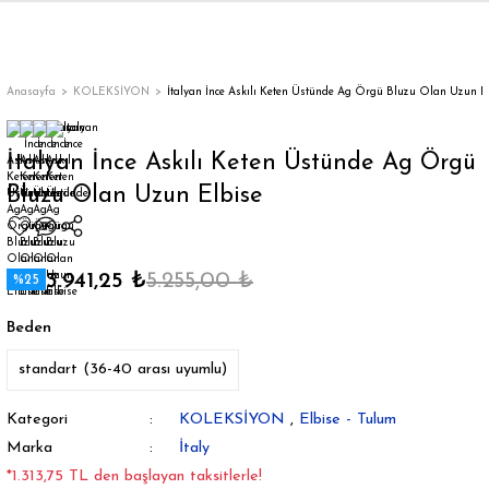
Geri Dön
Geri Dön
Geri Dön
Geri Dön
Geri Dön
Geri Dön
Geri Dön
ON
EN
ÜZDAN
LAR
Trençkot
Trençkot
Anasayfa
KOLEKSİYON
İtalyan İnce Askılı Keten Üstünde Ag Örgü Bluzu Olan Uzun E
Trençkot
Trençkot
İtalyan İnce Askılı Keten Üstünde Ag Örgü
Bluzu Olan Uzun Elbise
Yağmurluk
Yağmurluk
3.941,25 ₺
5.255,00 ₺
%25
Beden
ı
standart (36-40 arası uyumlu)
bı
ka
Kategori
KOLEKSİYON
,
Elbise - Tulum
Marka
İtaly
*1.313,75 TL den başlayan taksitlerle!