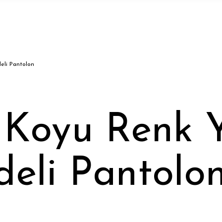
eli Pantolon
ç Koyu Renk 
eli Pantolo