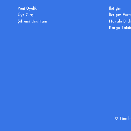
Yeni Üyelik
İletişim
Üye Girişi
İletişim For
Şifremi Unuttum
Havale Bild
Kargo Takib
© Tüm hak