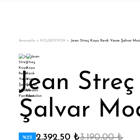
Anasayfa
KOLEKSİYON
Jean Streç Koyu Renk Yarım Şalvar Mod
Jean Stre
Şalvar Mod
2.392,50 ₺
3.190,00 ₺
%25