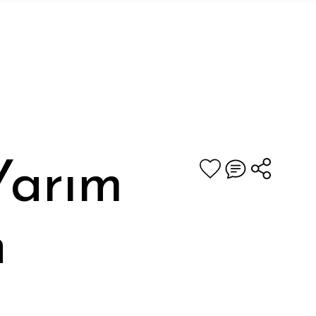
Yarım
n