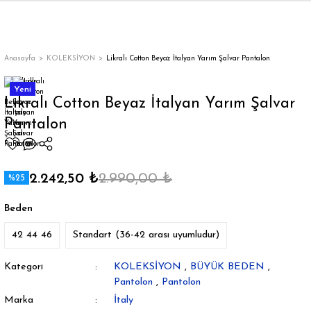
Geri Dön
Geri Dön
Geri Dön
Geri Dön
Geri Dön
Geri Dön
Geri Dön
ON
EN
ÜZDAN
LAR
Trençkot
Trençkot
Anasayfa
KOLEKSİYON
Likralı Cotton Beyaz İtalyan Yarım Şalvar Pantalon
Trençkot
Trençkot
Yeni
Likralı Cotton Beyaz İtalyan Yarım Şalvar
Pantalon
Yağmurluk
Yağmurluk
2.242,50 ₺
2.990,00 ₺
%25
Beden
ı
42 44 46
Standart (36-42 arası uyumludur)
bı
ka
Kategori
KOLEKSİYON
,
BÜYÜK BEDEN
,
Pantolon
,
Pantolon
Marka
İtaly