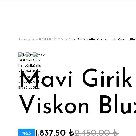
Anasayfa
KOLEKSİYON
Mavi Girik Kollu Yakası İncili Viskon Blu
Mavi Girik 
Viskon Blu
1.837,50 ₺
2.450,00 ₺
%25