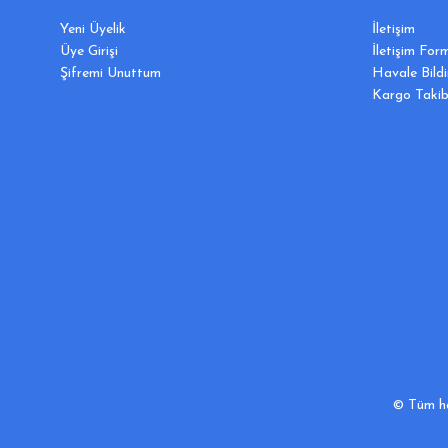
Yeni Üyelik
İletişim
Üye Girişi
İletişim For
Şifremi Unuttum
Havale Bild
Kargo Takib
© Tüm hak