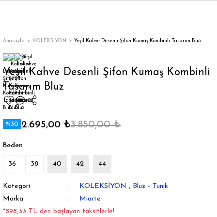
Geri Dön
Geri Dön
Geri Dön
Geri Dön
Geri Dön
Geri Dön
Geri Dön
ON
EN
ÜZDAN
LAR
Trençkot
Trençkot
Anasayfa
KOLEKSİYON
Yeşil Kahve Desenli Şifon Kumaş Kombinli Tasarım Bluz
Trençkot
Trençkot
Yeşil Kahve Desenli Şifon Kumaş Kombinli
Tasarım Bluz
Yağmurluk
Yağmurluk
2.695,00 ₺
3.850,00 ₺
%30
Beden
ı
36
38
40
42
44
bı
ka
Kategori
KOLEKSİYON
,
Bluz - Tunik
Marka
Miarte
*898,33 TL den başlayan taksitlerle!