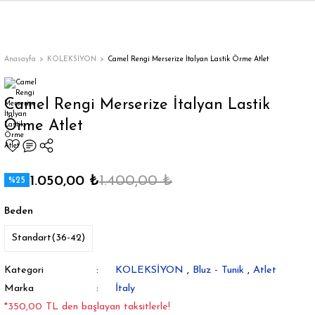
Geri Dön
Geri Dön
Geri Dön
Geri Dön
Geri Dön
Geri Dön
Geri Dön
ON
EN
ÜZDAN
LAR
Trençkot
Trençkot
Anasayfa
KOLEKSİYON
Camel Rengi Merserize İtalyan Lastik Örme Atlet
Trençkot
Trençkot
Camel Rengi Merserize İtalyan Lastik
Örme Atlet
Yağmurluk
Yağmurluk
1.050,00 ₺
1.400,00 ₺
%25
Beden
ı
Standart(36-42)
bı
ka
Kategori
KOLEKSİYON
,
Bluz - Tunik
,
Atlet
Marka
İtaly
*350,00 TL den başlayan taksitlerle!