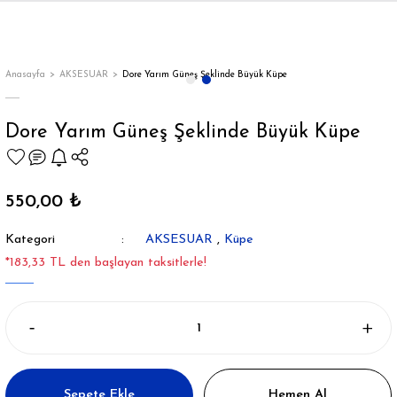
Geri Dön
Geri Dön
Geri Dön
Geri Dön
Geri Dön
Geri Dön
Geri Dön
ON
EN
ÜZDAN
LAR
Trençkot
Trençkot
Anasayfa
AKSESUAR
Dore Yarım Güneş Şeklinde Büyük Küpe
Trençkot
Trençkot
Dore Yarım Güneş Şeklinde Büyük Küpe
Yağmurluk
Yağmurluk
550,00 ₺
Kategori
AKSESUAR
,
Küpe
*183,33 TL den başlayan taksitlerle!
ı
bı
ka
Sepete Ekle
Hemen Al