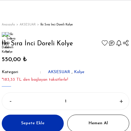
Geri Dön
Geri Dön
Geri Dön
Geri Dön
Geri Dön
Geri Dön
Geri Dön
ON
EN
ÜZDAN
LAR
Trençkot
Trençkot
Anasayfa
AKSESUAR
İki Sıra İnci Doreli Kolye
Trençkot
Trençkot
İki Sıra İnci Doreli Kolye
Yağmurluk
Yağmurluk
550,00 ₺
Kategori
AKSESUAR
,
Kolye
*183,33 TL den başlayan taksitlerle!
ı
bı
ka
Sepete Ekle
Hemen Al