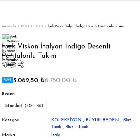
Geri Dön
Geri Dön
Geri Dön
Geri Dön
Geri Dön
Geri Dön
Geri Dön
ON
EN
ÜZDAN
LAR
Trençkot
Trençkot
Anasayfa
KOLEKSİYON
İpek Viskon İtalyan İndigo Desenli Pantalonlu Takım
Trençkot
Trençkot
İpek Viskon İtalyan İndigo Desenli
Pantalonlu Takım
Yağmurluk
Yağmurluk
5.062,50 ₺
6.750,00 ₺
%25
Beden
ı
Standart (40 - 48)
bı
ka
Kategori
KOLEKSİYON
,
BÜYÜK BEDEN
,
Bluz -
Tunik
,
Bluz - Tunik
Marka
İtaly