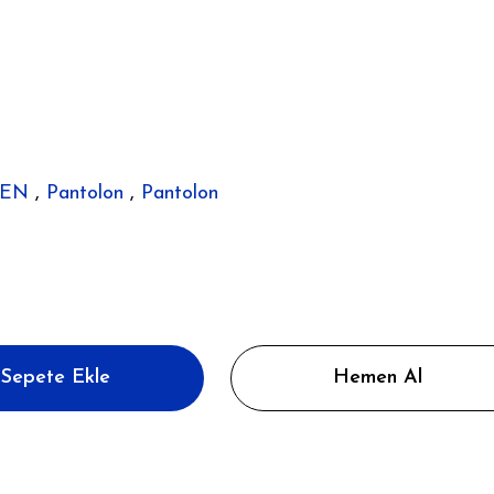
DEN
,
Pantolon
,
Pantolon
Sepete Ekle
Hemen Al