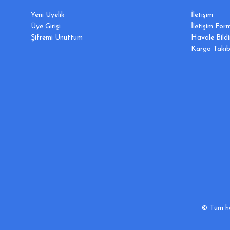
Yeni Üyelik
İletişim
Üye Girişi
İletişim For
Şifremi Unuttum
Havale Bild
Kargo Takib
© Tüm hak