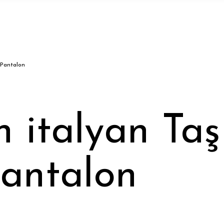
 Pantalon
n italyan Ta
antalon