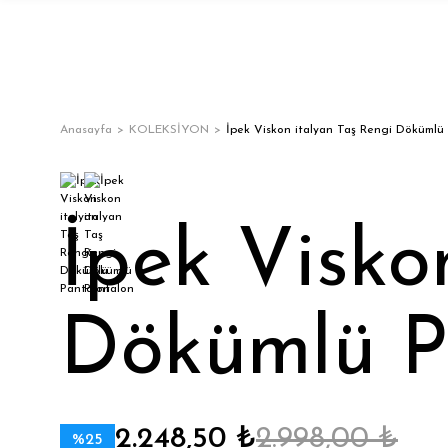
Anasayfa
KOLEKSİYON
İpek Viskon italyan Taş Rengi Dökümlü
İpek Visko
Dökümlü P
2.248,50 ₺
2.998,00 ₺
%25