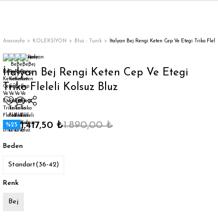
Geri Dön
Geri Dön
Geri Dön
Geri Dön
Geri Dön
Geri Dön
Geri Dön
ON
EN
ÜZDAN
LAR
Trençkot
Trençkot
Anasayfa
KOLEKSİYON
Bluz - Tunik
İtalyan Bej Rengi Keten Cep Ve Etegi Triko Flele
Trençkot
Trençkot
İtalyan Bej Rengi Keten Cep Ve Etegi
Triko Fleleli Kolsuz Bluz
Yağmurluk
Yağmurluk
1.417,50 ₺
1.890,00 ₺
%25
Beden
ı
Standart(36-42)
bı
ka
Renk
Bej