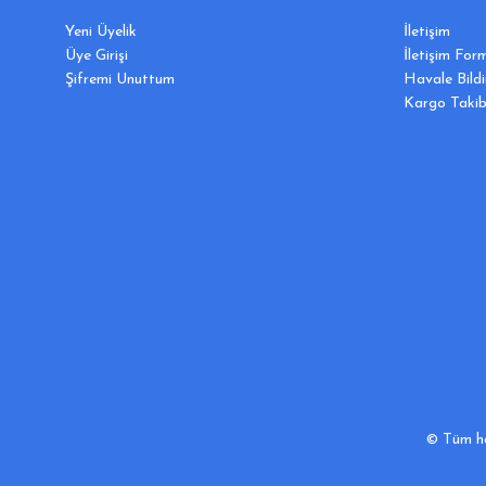
Yeni Üyelik
İletişim
Üye Girişi
İletişim For
Şifremi Unuttum
Havale Bild
Kargo Takib
© Tüm hak