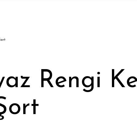
Şort
yaz Rengi Ke
Şort