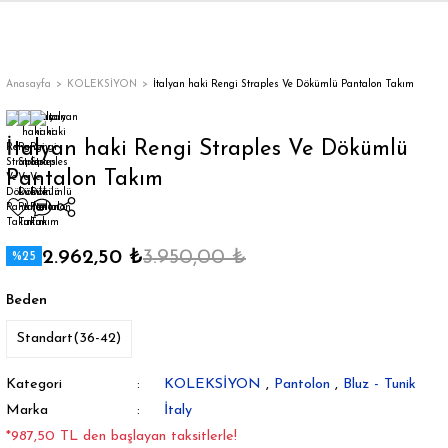
Geri Dön
Geri Dön
Geri Dön
Geri Dön
Geri Dön
Geri Dön
Geri Dön
ON
EN
ÜZDAN
LAR
Trençkot
Trençkot
Anasayfa
KOLEKSİYON
İtalyan haki Rengi Straples Ve Dökümlü Pantalon Takım
Trençkot
Trençkot
İtalyan haki Rengi Straples Ve Dökümlü
Pantalon Takım
Yağmurluk
Yağmurluk
2.962,50 ₺
3.950,00 ₺
%25
Beden
ı
Standart(36-42)
bı
ka
Kategori
KOLEKSİYON
,
Pantolon
,
Bluz - Tunik
Marka
İtaly
*987,50 TL den başlayan taksitlerle!