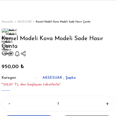
Geri Dön
Geri Dön
Geri Dön
Geri Dön
Geri Dön
Geri Dön
Geri Dön
ON
EN
ÜZDAN
LAR
Trençkot
Trençkot
Anasayfa
AKSESUAR
Kamel Modeli Kova Modeli Sade Hasır Çanta
Trençkot
Trençkot
Kamel Modeli Kova Modeli Sade Hasır
Çanta
Yağmurluk
Yağmurluk
950,00 ₺
Kategori
AKSESUAR
,
Şapka
ı
*316,67 TL den başlayan taksitlerle!
bı
ka