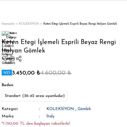
Geri Dön
Geri Dön
Geri Dön
Geri Dön
Geri Dön
Geri Dön
Geri Dön
ON
EN
ÜZDAN
LAR
Trençkot
Trençkot
Anasayfa
KOLEKSİYON
Keten Etegi İşlemeli Esprili Beyaz Rengi İtalyan Gömlek
Trençkot
Trençkot
Keten Etegi İşlemeli Esprili Beyaz Rengi
İtalyan Gömlek
Yağmurluk
Yağmurluk
3.450,00 ₺
4.600,00 ₺
%25
Beden
ı
Standart (36-42 arası uyumludur)
bı
ka
Kategori
KOLEKSİYON
,
Gömlek
Marka
İtaly
*1.150,00 TL den başlayan taksitlerle!