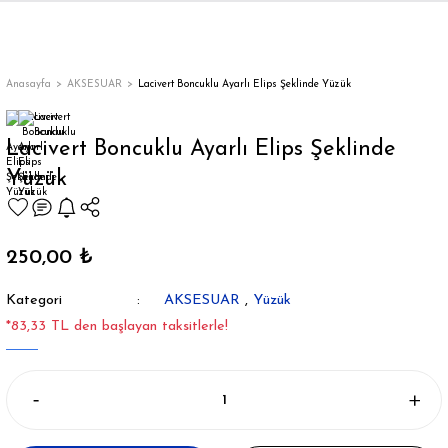
Geri Dön
Geri Dön
Geri Dön
Geri Dön
Geri Dön
Geri Dön
Geri Dön
ON
EN
ÜZDAN
LAR
Trençkot
Trençkot
Anasayfa
AKSESUAR
Lacivert Boncuklu Ayarlı Elips Şeklinde Yüzük
Trençkot
Trençkot
Lacivert Boncuklu Ayarlı Elips Şeklinde
Yüzük
Yağmurluk
Yağmurluk
250,00 ₺
Kategori
AKSESUAR
,
Yüzük
ı
*83,33 TL den başlayan taksitlerle!
bı
ka