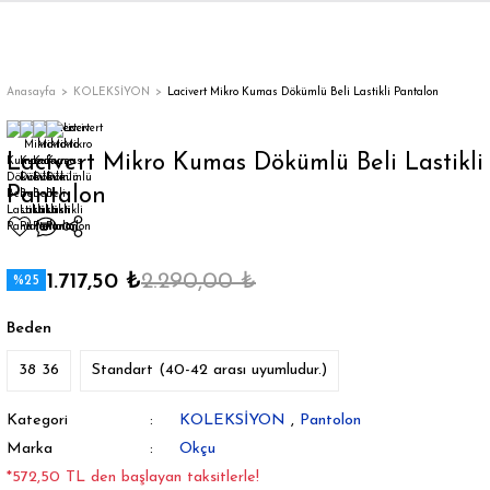
Geri Dön
Geri Dön
Geri Dön
Geri Dön
Geri Dön
Geri Dön
Geri Dön
ON
EN
ÜZDAN
LAR
Trençkot
Trençkot
Anasayfa
KOLEKSİYON
Lacivert Mikro Kumas Dökümlü Beli Lastikli Pantalon
Trençkot
Trençkot
Lacivert Mikro Kumas Dökümlü Beli Lastikli
Pantalon
Yağmurluk
Yağmurluk
1.717,50 ₺
2.290,00 ₺
%25
Beden
ı
38 36
Standart (40-42 arası uyumludur.)
bı
ka
Kategori
KOLEKSİYON
,
Pantolon
Marka
Okçu
*572,50 TL den başlayan taksitlerle!