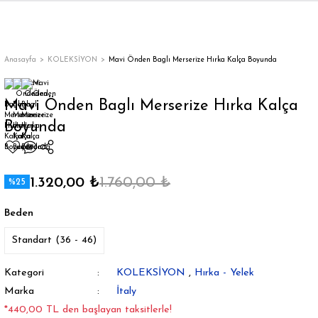
Geri Dön
Geri Dön
Geri Dön
Geri Dön
Geri Dön
Geri Dön
Geri Dön
ON
EN
ÜZDAN
LAR
Trençkot
Trençkot
Anasayfa
KOLEKSİYON
Mavi Önden Baglı Merserize Hırka Kalça Boyunda
Trençkot
Trençkot
Mavi Önden Baglı Merserize Hırka Kalça
Boyunda
Yağmurluk
Yağmurluk
1.320,00 ₺
1.760,00 ₺
%25
Beden
ı
Standart (36 - 46)
bı
ka
Kategori
KOLEKSİYON
,
Hırka - Yelek
Marka
İtaly
*440,00 TL den başlayan taksitlerle!