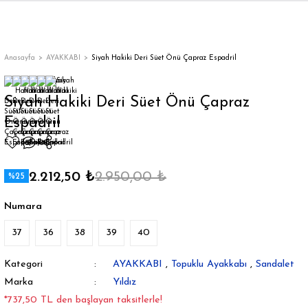
Geri Dön
Geri Dön
Geri Dön
Geri Dön
Geri Dön
Geri Dön
Geri Dön
ON
EN
ÜZDAN
LAR
Trençkot
Trençkot
Anasayfa
AYAKKABI
Siyah Hakiki Deri Süet Önü Çapraz Espadril
Trençkot
Trençkot
Siyah Hakiki Deri Süet Önü Çapraz
Espadril
Yağmurluk
Yağmurluk
2.212,50 ₺
2.950,00 ₺
%25
Numara
ı
37
36
38
39
40
bı
ka
Kategori
AYAKKABI
,
Topuklu Ayakkabı
,
Sandalet
Marka
Yıldız
*737,50 TL den başlayan taksitlerle!