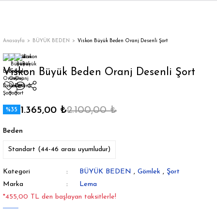
Geri Dön
Geri Dön
Geri Dön
Geri Dön
Geri Dön
Geri Dön
Geri Dön
ON
EN
ÜZDAN
LAR
Trençkot
Trençkot
Anasayfa
BÜYÜK BEDEN
Viskon Büyük Beden Oranj Desenli Şort
Trençkot
Trençkot
Viskon Büyük Beden Oranj Desenli Şort
Yağmurluk
Yağmurluk
1.365,00 ₺
2.100,00 ₺
%35
Beden
Standart (44-46 arası uyumludur)
ı
Kategori
BÜYÜK BEDEN
,
Gömlek
,
Şort
bı
ka
Marka
Lema
*455,00 TL den başlayan taksitlerle!