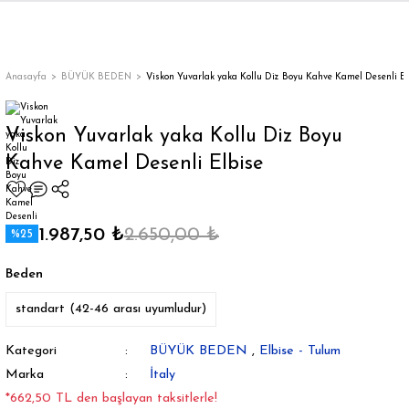
Geri Dön
Geri Dön
Geri Dön
Geri Dön
Geri Dön
Geri Dön
Geri Dön
ON
EN
ÜZDAN
LAR
Trençkot
Trençkot
Anasayfa
BÜYÜK BEDEN
Viskon Yuvarlak yaka Kollu Diz Boyu Kahve Kamel Desenli El
Trençkot
Trençkot
Viskon Yuvarlak yaka Kollu Diz Boyu
Kahve Kamel Desenli Elbise
Yağmurluk
Yağmurluk
1.987,50 ₺
2.650,00 ₺
%25
Beden
ı
standart (42-46 arası uyumludur)
bı
ka
Kategori
BÜYÜK BEDEN
,
Elbise - Tulum
Marka
İtaly
*662,50 TL den başlayan taksitlerle!