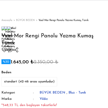
Geri Dön
Geri Dön
Geri Dön
Geri Dön
Geri Dön
Geri Dön
Geri Dön
ON
EN
ÜZDAN
LAR
Trençkot
Trençkot
Anasayfa
BÜYÜK BEDEN
Vual Mor Rengi Panolu Yazma Kumaş Tünik
Trençkot
Trençkot
Vual Mor Rengi Panolu Yazma Kumaş
Tünik
Yağmurluk
Yağmurluk
1.645,00 ₺
2.350,00 ₺
%30
Beden
ı
standart (42-46 arası uyumludur)
bı
ka
Kategori
BÜYÜK BEDEN
,
Bluz - Tunik
Marka
Yıldız
*548,33 TL den başlayan taksitlerle!