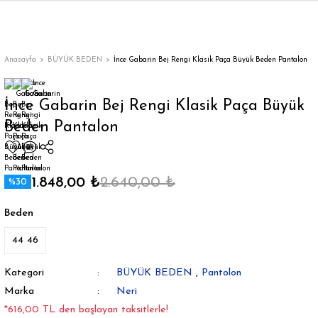
Geri Dön
Geri Dön
Geri Dön
Geri Dön
Geri Dön
Geri Dön
Geri Dön
ON
EN
ÜZDAN
LAR
Trençkot
Trençkot
Anasayfa
BÜYÜK BEDEN
İnce Gabarin Bej Rengi Klasik Paça Büyük Beden Pantalon
Trençkot
Trençkot
İnce Gabarin Bej Rengi Klasik Paça Büyük
Beden Pantalon
Yağmurluk
Yağmurluk
1.848,00 ₺
2.640,00 ₺
%30
Beden
ı
44 46
bı
ka
Kategori
BÜYÜK BEDEN
,
Pantolon
Marka
Neri
*616,00 TL den başlayan taksitlerle!